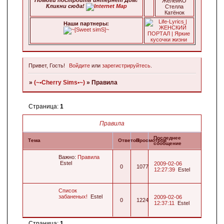
ЖелейКО
Кликни сюда!
Стелла
Катёнок
Наши паpтнеpы:
Привет, Гость!
Войдите
или
зарегистрируйтесь
.
»
(~•Cherry Sims•~)
»
Правила
Страница:
1
Правила
Последнее
Тема
Ответов
Просмотров
сообщение
Важно:
Правила
Estel
2009-02-06
0
1077
12:27:39
Estel
Список
забаненых!
Estel
2009-02-06
0
1224
12:37:11
Estel
Страница:
1