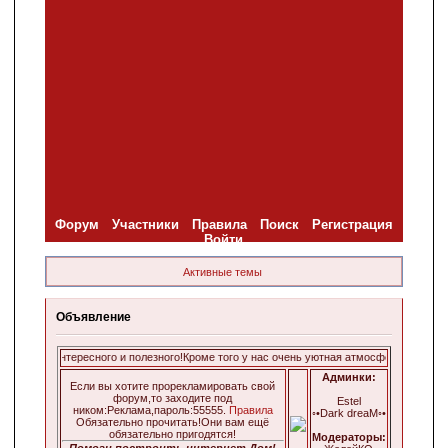
Форум
Участники
Правила
Поиск
Регистрация
Войти
Активные темы
Объявление
го всего интересного и полезного!Кроме того у нас очень уютная атмосфера и мы оче
Админки:
Если вы хотите прорекламировать свой
форум,то заходите под
Estel
ником:Реклама,пароль:55555.
Правила
◦•Dark dreaM◦•
Обязательно прочитать!Они вам ещё
обязательно пригодятся!
Модераторы:
Помоги построить интернет Дом!