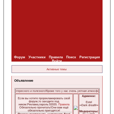
Форум
Участники
Правила
Поиск
Регистрация
Войти
Активные темы
Объявление
о всего интересного и полезного!Кроме того у нас очень уютная атмосфера и мы очен
Админки:
Если вы хотите прорекламировать свой
форум,то заходите под
Estel
ником:Реклама,пароль:55555.
Правила
◦•Dark dreaM◦•
Обязательно прочитать!Они вам ещё
обязательно пригодятся!
Модераторы:
Помоги построить интернет Дом!