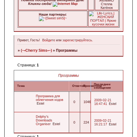
ЖелейКО
Кликни сюда!
Стелла
Катёнок
Наши паpтнеpы:
Привет, Гость!
Войдите
или
зарегистрируйтесь
.
»
(~•Cherry Sims•~)
»
Программы
Страница:
1
Программы
Последнее
Тема
Ответов
Просмотров
сообщение
Программа для
облегчения кодов
2009-02-21
0
1046
Estel
16:47:41
Estel
Delphy's
Downloads
2009-02-21
0
224
Organiser
Estel
16:21:17
Estel
Страница:
1