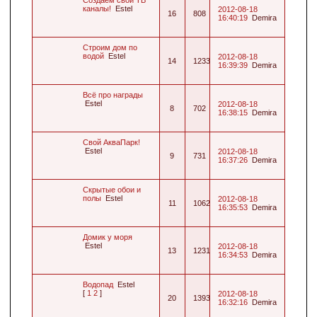
каналы!
Estel
2012-08-18
16
808
16:40:19
Demira
Строим дом по
водой
Estel
2012-08-18
14
1233
16:39:39
Demira
Всё про награды
Estel
2012-08-18
8
702
16:38:15
Demira
Свой АкваПарк!
Estel
2012-08-18
9
731
16:37:26
Demira
Скрытые обои и
полы
Estel
2012-08-18
11
1062
16:35:53
Demira
Домик у моря
Estel
2012-08-18
13
1231
16:34:53
Demira
Водопад
Estel
[
1
2
]
2012-08-18
20
1393
16:32:16
Demira