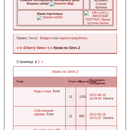
ЖелейКО
Кликни сюда!
Стелла
Катёнок
Наши паpтнеpы:
Привет, Гость!
Войдите
или
зарегистрируйтесь
.
»
(~•Cherry Sims•~)
»
Уроки по Sims 2
Страница:
1
2
»
Уроки по Sims 2
Последнее
Тема
Ответов
Просмотров
сообщение
Коды к игре
Estel
2012-08-18
11
1331
16:44:04
Demira
Собственная
одежда
Estel
2012-08-18
11
892
16:41:07
Demira
Создаём свои ТВ