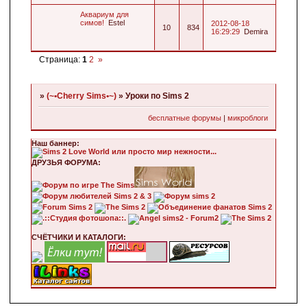
Аквариум для
симов!
Estel
2012-08-18
10
834
16:29:29
Demira
Страница:
1
2
»
»
(~•Cherry Sims•~)
»
Уроки по Sims 2
бесплатные форумы
|
микроблоги
Наш баннер:
ДРУЗЬЯ ФОРУМА:
СЧЁТЧИКИ И КАТАЛОГИ: