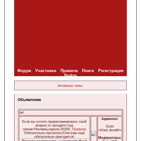
Форум
Участники
Правила
Поиск
Регистрация
Войти
Активные темы
Объявление
Добро пожал
Админки:
Если вы хотите прорекламировать свой
форум,то заходите под
Estel
ником:Реклама,пароль:55555.
Правила
◦•Dark dreaM◦•
Обязательно прочитать!Они вам ещё
обязательно пригодятся!
Модераторы:
Помоги построить интернет Дом!