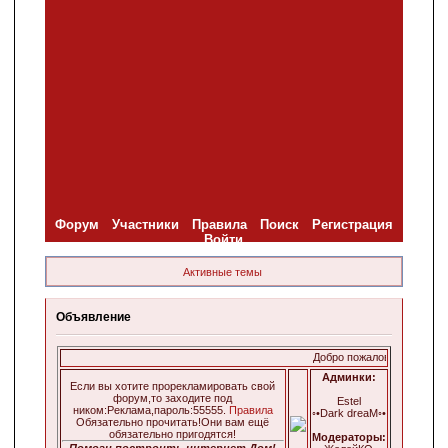
Форум
Участники
Правила
Поиск
Регистрация
Войти
Активные темы
Объявление
Добро пожаловать на Sims Love!У нас 
Админки:
Если вы хотите прорекламировать свой
форум,то заходите под
Estel
ником:Реклама,пароль:55555.
Правила
◦•Dark dreaM◦•
Обязательно прочитать!Они вам ещё
обязательно пригодятся!
Модераторы:
Помоги построить интернет Дом!