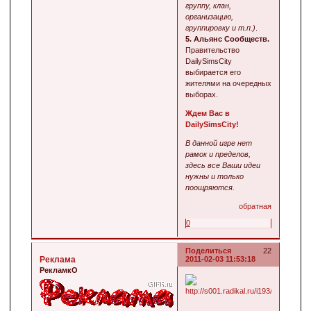
группу, клан,
организацию,
группировку и т.п.)
.
5. Альянс Сообществ.
Правительство
DailySimsCity
выбирается его
жителями на очередных
выборах.
Ждем Вас в
DailySimsCity!
В данной игре нет
рамок и пределов,
здесь все Ваши идеи
нужны и только
поощряются.
обратная
0
Поделиться
22
Реклама
2011-02-03 11:53:18
РекламкО