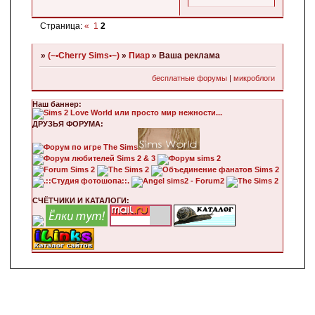
Страница:
«
1
2
»
(~•Cherry Sims•~)
»
Пиар
»
Ваша реклама
бесплатные форумы
|
микроблоги
Наш баннер:
ДРУЗЬЯ ФОРУМА:
СЧЁТЧИКИ И КАТАЛОГИ: