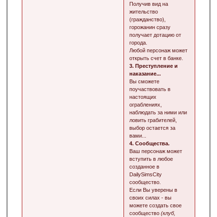
Получив вид на
жительство
(гражданство),
горожанин сразу
получает дотацию от
города.
Любой персонаж может
открыть счет в банке.
3. Преступление и
наказание...
Вы сможете
поучаствовать в
настоящих
ограблениях,
наблюдать за ними или
ловить грабителей,
выбор остается за
вами...
4. Сообщества.
Ваш персонаж может
вступить в любое
созданное в
DailySimsCity
сообщество.
Если Вы уверены в
своих силах - вы
можете создать свое
сообщество
(клуб,