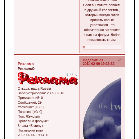
Если вы хотите попасть
в дружный коллектив ,
который всегда готов
принять новых
участников - то
обязательно загляните
к нам на форум. Добро
пожаловать к нам.
0
Поделиться
23
Реклама
2011-02-09 19:16:32
РекламкО
Откуда:
наша Russia
Зарегистрирован
: 2009-02-18
Приглашений:
0
Сообщений:
29
Уважение:
[+0/-0]
Позитив:
[+0/-0]
Пол:
Женский
Провел на форуме:
3 часа 45 минут
Последний визит:
2022-06-06 19:14:11