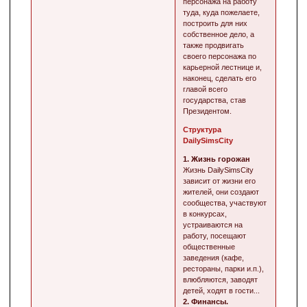
персонажа на работу
туда, куда пожелаете,
построить для них
собственное дело, а
также продвигать
своего персонажа по
карьерной лестнице и,
наконец, сделать его
главой всего
государства, став
Президентом.
Структура
DailySimsCity
1. Жизнь горожан
Жизнь DailySimsCity
зависит от жизни его
жителей, они создают
сообщества, участвуют
в конкурсах,
устраиваются на
работу, посещают
общественные
заведения (кафе,
рестораны, парки и.п.),
влюбляются, заводят
детей, ходят в гости...
2. Финансы.