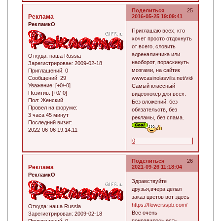
Поделиться
25
Реклама
2016-05-25 19:09:41
РекламкО
Приглашаю всех, кто
хочет просто отдохнуть
от всего, словить
адреналинчика или
Откуда:
наша Russia
наоборот, пораскинуть
Зарегистрирован
: 2009-02-18
мозгами, на сайтик
Приглашений:
0
Сообщений:
29
wwwcasinolasvilis.net/videopoker.
Уважение:
[+0/-0]
Самый классный
Позитив:
[+0/-0]
видеопокер для всех.
Пол:
Женский
Без вложений, без
Провел на форуме:
обязательств, без
3 часа 45 минут
рекламы, без спама.
Последний визит:
2022-06-06 19:14:11
0
Поделиться
26
Реклама
2021-09-26 11:18:04
РекламкО
Здравствуйте
друзья,вчера делал
заказ цветов вот здесь
https://flowersspb.com/
Откуда:
наша Russia
Все очень
Зарегистрирован
: 2009-02-18
понравилось,есть