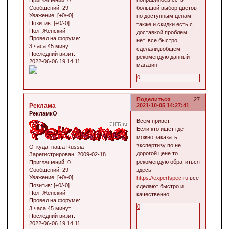
Приглашений:
0
Сообщений:
29
большой выбор цветов
Уважение:
[+0/-0]
по доступным ценам
Позитив:
[+0/-0]
также и скидки есть,с
Пол:
Женский
доставкой проблем
Провел на форуме:
нет..все быстро
3 часа 45 минут
сделали,вобщем
Последний визит:
рекомендую данный
2022-06-06 19:14:11
магазин
0
Поделиться
27
Реклама
2021-10-05 14:27:41
РекламкО
Всем привет.
Если кто ищет где
можно заказать
экспертизу по не
Откуда:
наша Russia
дорогой цене то
Зарегистрирован
: 2009-02-18
рекомендую обратиться
Приглашений:
0
Сообщений:
29
здесь
Уважение:
[+0/-0]
https://expertspec.ru
все
Позитив:
[+0/-0]
сделают быстро и
Пол:
Женский
качественно
Провел на форуме:
0
3 часа 45 минут
Последний визит:
2022-06-06 19:14:11