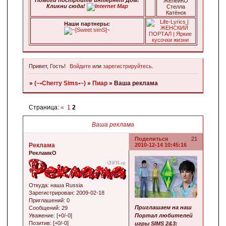
ЖелейКО
Кликни сюда!
Стелла
Катёнок
Наши паpтнеpы:
Привет, Гость!
Войдите
или
зарегистрируйтесь
.
»
(~•Cherry Sims•~)
»
Пиар
»
Ваша реклама
Страница:
«
1
2
Ваша реклама
Поделиться
21
Реклама
2010-12-14 10:45:16
РекламкО
Откуда:
наша Russia
Зарегистрирован
: 2009-02-18
Приглашений:
0
Приглашаем на наш
Сообщений:
29
Портал любителей
Уважение:
[+0/-0]
Позитив:
[+0/-0]
игры SIMS 2&3: