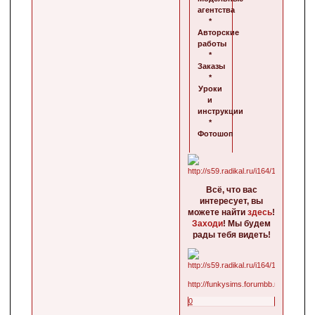
агентства
*
Авторские
работы
*
Заказы
*
Уроки
и
инструкции
*
Фотошоп
Всё, что вас
интересует, вы
можете найти
здесь
!
Заходи
! Мы будем
рады тебя видеть!
http://funkysims.forumbb.ru/
0