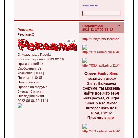
*кликабельно*
0
Поделиться
24
Реклама
2011-11-17 07:38:17
РекламкО
http://funkysims.forumbb.ru/
Откуда:
наша Russia
Зарегистрирован
: 2009-02-18
Приглашений:
0
Сообщений:
29
Уважение:
[+0/-0]
Форум
Funky Sims
Позитив:
[+0/-0]
посвящён играм
Пол:
Женский
Sims. На нашем
Провел на форуме:
форуме, ты можешь
3 часа 45 минут
найти всё, что тебя
Последний визит:
интересует, об игре
2022-06-06 19:14:11
Sims. У нас много
интересного для
тебя, Гость!
Приходи к
нам
!