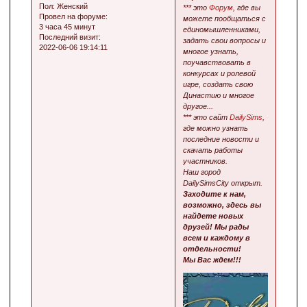
Пол:
Женский
*** это
Форум
, где вы
Провел на форуме:
можете пообщаться с
3 часа 45 минут
единомышленниками,
Последний визит:
задать свои вопросы и
2022-06-06 19:14:11
многое узнать,
поучавствовать в
конкурсах и ролевой
игре, создать свою
Династию и многое
другое...
*** это сайт
DailySims
,
где можно узнать
последние новости и
скачать работы
участников.
Наш город
DailySimsCity открыт.
Заходите к нам,
возможно, здесь вы
найдете новых
друзей! Мы рады
всем и каждому в
отдельности!
Мы Вас ждем!!!