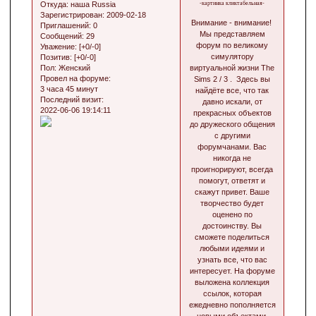
Откуда:
наша Russia
-картинка кликтабельная-
Зарегистрирован
: 2009-02-18
Внимание - внимание!
Приглашений:
0
Мы представляем
Сообщений:
29
форум по великому
Уважение:
[+0/-0]
симулятору
Позитив:
[+0/-0]
Пол:
Женский
виртуальной жизни The
Провел на форуме:
Sims 2 / 3 . Здесь вы
3 часа 45 минут
найдёте все, что так
Последний визит:
давно искали, от
2022-06-06 19:14:11
прекрасных объектов
до дружеского общения
с другими
форумчанами. Вас
никогда не
проигнорируют, всегда
помогут, ответят и
скажут привет. Ваше
творчество будет
оценено по
достоинству. Вы
сможете поделиться
любыми идеями и
узнать все, что вас
интересует. На форуме
выложена коллекция
ссылок, которая
ежедневно пополняется
новыми объектами.