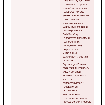
DailySimsCity даст Вам
возможность проявить
способности делового
человека, поможет
узнать, на сколько вы
талантливы в
экономической и
общественной жизни.
Ваш персонаж в
DailySimsCity
наделяется правами и
полномочиями
гражданина, ему
открываются
уникальные
возможности роста и
развития.
Здесь рады Вашим
талантам, пытливости
ума, и деловой
активности, все эти
качества
приветствуются и
поощряются.
Вы сможете
участвовать в
политической жизни
города, устроить своего