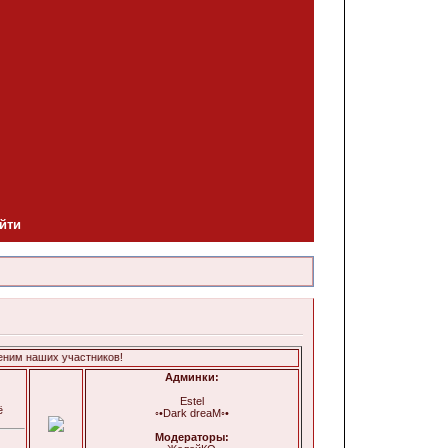
йти
м наших участников!
Админки:
Estel
ё
◦•Dark dreaM◦•
Модераторы: