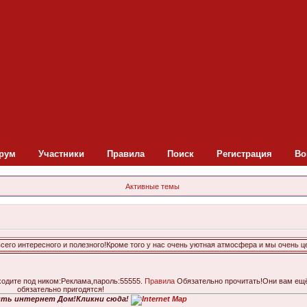
рум
Участники
Правила
Поиск
Регистрация
Во
Активные темы
о интересного и полезного!Кроме того у нас очень уютная атмосфера и мы очень цени
ходите под ником:Реклама,пароль:55555.
Правила
Обязательно прочитать!Они вам ещ
обязательно пригодятся!
ть интернет Дом!Кликни сюда!