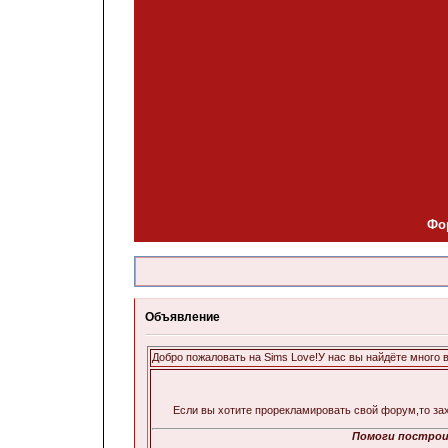
Фо
Объявление
Добро пожаловать на Sims Love!У нас вы найдёте много всег
Если вы хотите прорекламировать свой форум,то за
Помоги построи