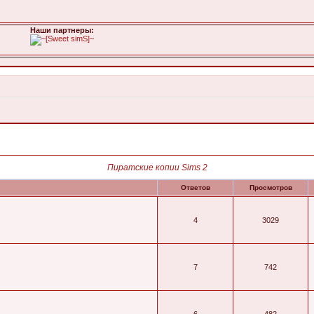
Наши паpтнеpы:
Пиратские копии Sims 2
Ответов
Просмотров
4
3029
7
742
6
482