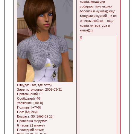
нрава, когда они
собирают коллекцию
бабочек и жуков))) еще
танцами и кухней... я не
оч игры люблю... еще
нрава литература и
кино)))))
0
Откуда:
Там, где лето)
Зарегистрирован
: 2009-03-31
Приглашений:
0
Сообщений:
46
Уважение:
[+0/-0]
Позитив:
[+7/-0]
Пол:
Женский
Возраст:
30
[1995-08-29]
Провел на форуме:
6 часов 21 минуту
Последний визит: