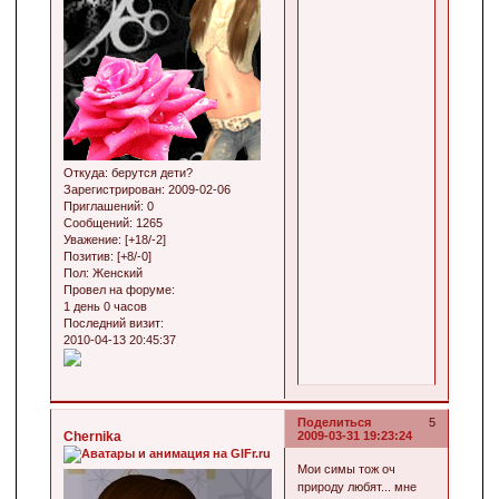
Откуда:
берутся дети?
Зарегистрирован
: 2009-02-06
Приглашений:
0
Сообщений:
1265
Уважение:
[+18/-2]
Позитив:
[+8/-0]
Пол:
Женский
Провел на форуме:
1 день 0 часов
Последний визит:
2010-04-13 20:45:37
Поделиться
5
Chernika
2009-03-31 19:23:24
Мои симы тож оч
природу любят... мне