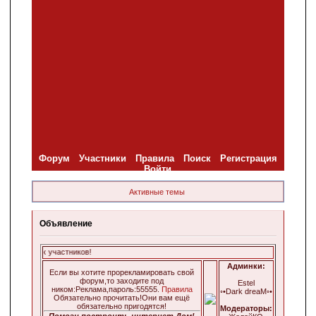
Форум
Участники
Правила
Поиск
Регистрация
Войти
Активные темы
Объявление
ших участников!
Админки:
Если вы хотите прорекламировать свой
форум,то заходите под
Estel
ником:Реклама,пароль:55555.
Правила
◦•Dark dreaM◦•
Обязательно прочитать!Они вам ещё
обязательно пригодятся!
Модераторы:
Помоги построить интернет Дом!