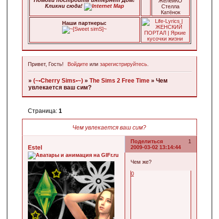
ЖелейКО
Кликни сюда!
Стелла
Катёнок
Наши паpтнеpы:
Привет, Гость!
Войдите
или
зарегистрируйтесь
.
»
(~•Cherry Sims•~)
»
The Sims 2 Free Time
»
Чем
увлекается ваш сим?
Страница:
1
Чем увлекается ваш сим?
Поделиться
1
Estel
2009-03-02 13:14:44
Чем же?
0