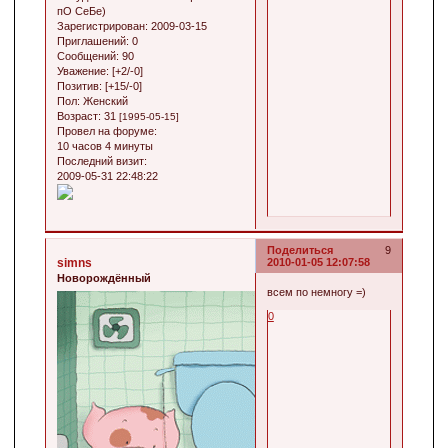
пО СеБе)
Зарегистрирован
: 2009-03-15
Приглашений:
0
Сообщений:
90
Уважение:
[+2/-0]
Позитив:
[+15/-0]
Пол:
Женский
Возраст:
31
[1995-05-15]
Провел на форуме:
10 часов 4 минуты
Последний визит:
2009-05-31 22:48:22
Поделиться
9
simns
2010-01-05 12:07:58
Новорождённый
всем по немногу =)
0