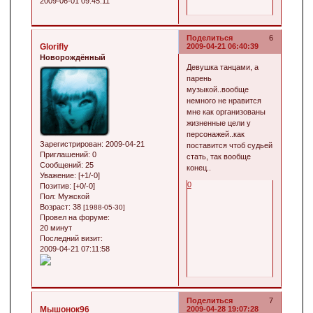
2009-06-01 09:45:11
Поделиться
6
Glorifly
2009-04-21 06:40:39
Новорождённый
Девушка танцами, а
парень
музыкой..вообще
немного не нравится
мне как организованы
жизненные цели у
персонажей..как
Зарегистрирован
: 2009-04-21
поставится чтоб судьей
Приглашений:
0
стать, так вообще
Сообщений:
25
конец..
Уважение:
[+1/-0]
0
Позитив:
[+0/-0]
Пол:
Мужской
Возраст:
38
[1988-05-30]
Провел на форуме:
20 минут
Последний визит:
2009-04-21 07:11:58
Поделиться
7
Мышонок96
2009-04-28 19:07:28