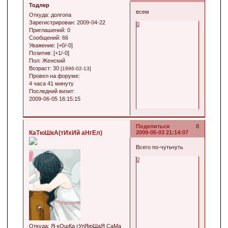
Тодлер
всем
Откуда:
долгопа
Зарегистрирован
: 2009-04-22
0
Приглашений:
0
Сообщений:
66
Уважение:
[+0/-0]
Позитив:
[+1/-0]
Пол:
Женский
Возраст:
30
[1996-02-13]
Провел на форуме:
4 часа 41 минуту
Последний визит:
2009-06-05 16:15:15
Поделиться
8
КаТюШкА(тИхИй аНгЕл)
2009-05-03 21:14:07
Всего по-чутьчуть
0
Откуда:
Я-кОшКа гУлЯюЩаЯ СаМа