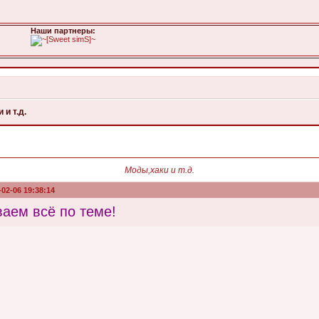
Наши паpтнеpы:
 и т.д.
Моды,хаки и т.д.
-02-06 19:38:14
аем всё по теме!