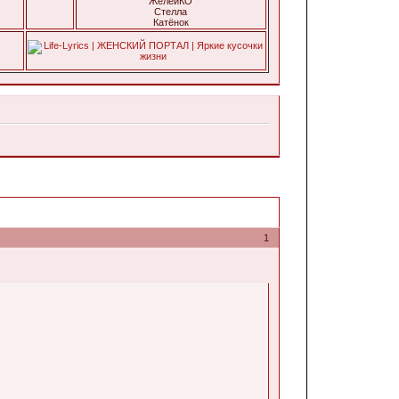
ЖелейКО
Стелла
Катёнок
1