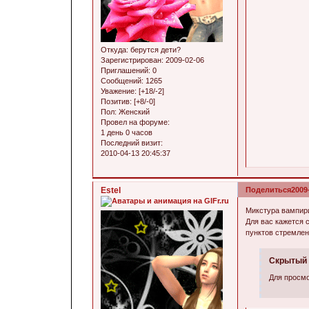
Откуда:
берутся дети?
Зарегистрирован
: 2009-02-06
Приглашений:
0
Сообщений:
1265
Уважение:
[+18/-2]
Позитив:
[+8/-0]
Пол:
Женский
Провел на форуме:
1 день 0 часов
Последний визит:
2010-04-13 20:45:37
Estel
Поделиться
2009
Микстура вампир
Для вас кажется 
пунктов стремле
Скрытый 
Для просмо