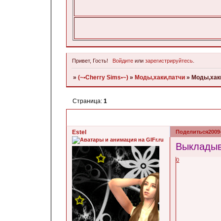
Привет, Гость!
Войдите
или
зарегистрируйтесь
.
»
(~•Cherry Sims•~)
»
Моды,хаки,патчи
»
Моды,хаки
Страница:
1
Estel
Поделиться
2009
Выкладыв
0