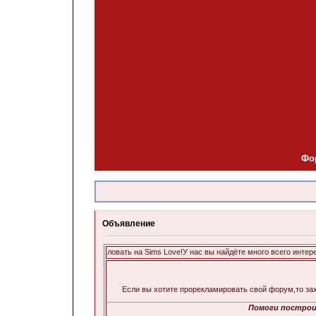
Фо
Объявление
Добро пожаловать на Sims Love!У нас вы найдёте много всего интересного и пол
Если вы хотите прорекламировать свой форум,то за
Помоги построи