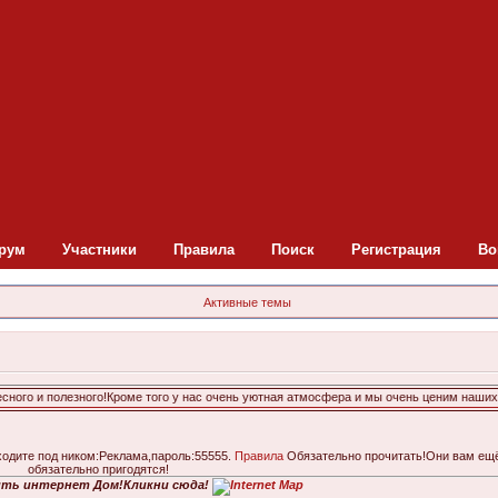
рум
Участники
Правила
Поиск
Регистрация
Во
Активные темы
езного!Кроме того у нас очень уютная атмосфера и мы очень ценим наших участников!
ходите под ником:Реклама,пароль:55555.
Правила
Обязательно прочитать!Они вам ещ
обязательно пригодятся!
ть интернет Дом!Кликни сюда!