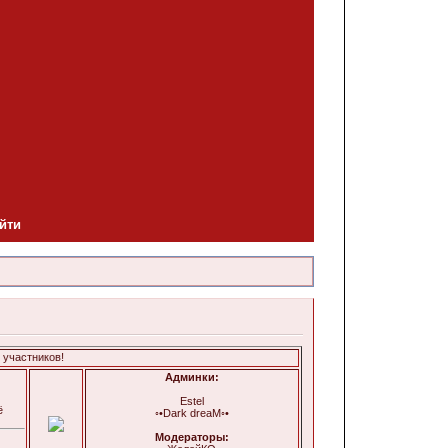
йти
Админки:
Estel
ё
◦•Dark dreaM◦•
Модераторы: