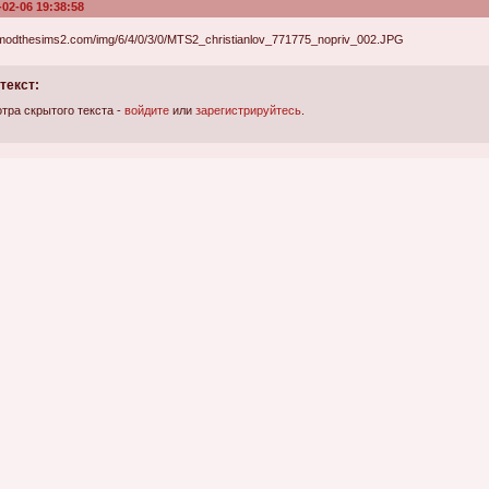
-02-06 19:38:58
текст:
тра скрытого текста -
войдите
или
зарегистрируйтесь
.