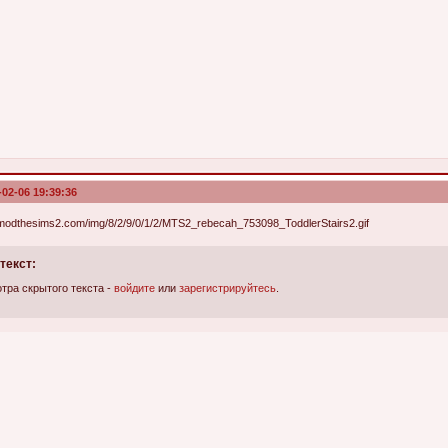
-02-06 19:39:36
текст:
тра скрытого текста -
войдите
или
зарегистрируйтесь
.