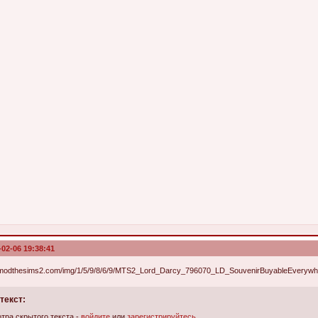
-02-06 19:38:41
текст:
тра скрытого текста -
войдите
или
зарегистрируйтесь
.