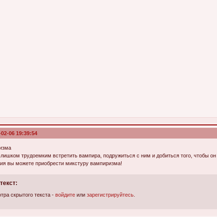
-02-06 19:39:54
изма
слишком трудоемким встретить вампира, подружиться с ним и добиться того, чтобы он 
ния вы можете приобрести микстуру вампиризма!
текст:
тра скрытого текста -
войдите
или
зарегистрируйтесь
.